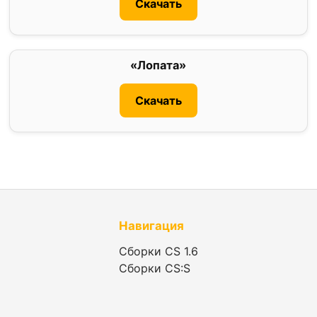
Скачать
«Лопата»
0
Скачать
Навигация
Сборки CS 1.6
Сборки CS:S