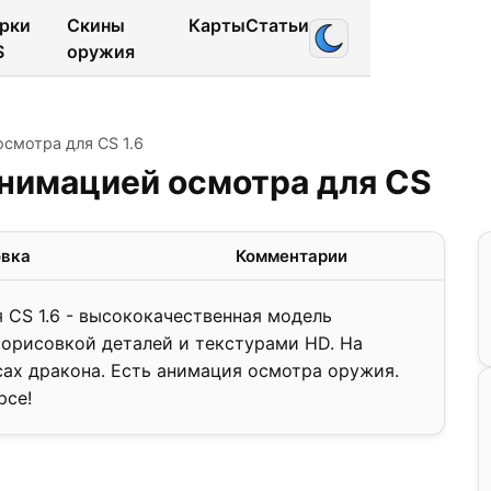
рки
Скины
Карты
Статьи
S
оружия
смотра для CS 1.6
анимацией осмотра для CS
овка
Комментарии
 CS 1.6 - высококачественная модель
рорисовкой деталей и текстурами HD. На
сах дракона. Есть анимация осмотра оружия.
рсе!