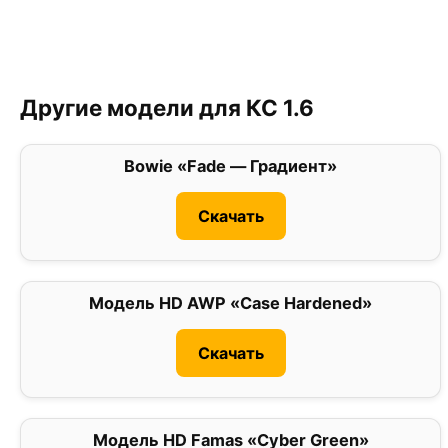
Другие модели для КС 1.6
Bowie «Fade — Градиент»
0
Скачать
Модель HD AWP «Case Hardened»
0
Скачать
Модель HD Famas «Cyber Green»
0