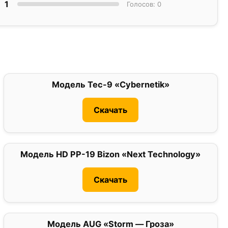
1
Голосов: 0
Модель Tec-9 «Cybernetik»
0
Скачать
Модель HD PP-19 Bizon «Next Technology»
0
Скачать
Модель AUG «Storm — Гроза»
0