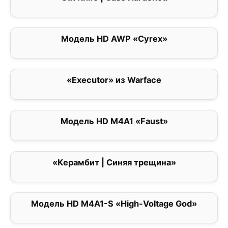
Модель HD AWP «Cyrex»
0
«Executor» из Warface
0
Модель HD M4A1 «Faust»
0
«Керамбит | Синяя трещина»
0
Модель HD M4A1-S «High-Voltage God»
0