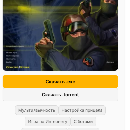
Скачать .exe
Скачать .torrent
Мультиязычность
Настройка прицела
Игра по Интернету
С ботами