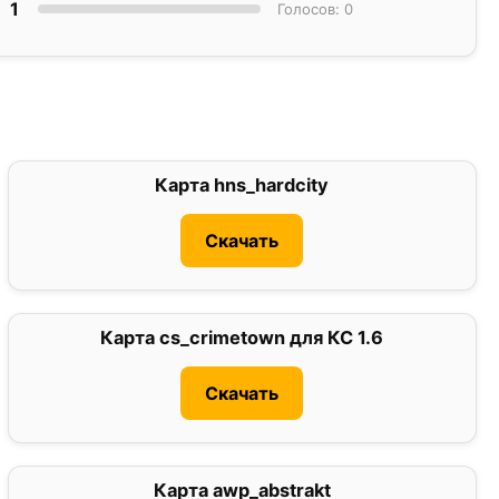
1
Голосов: 0
Карта hns_hardcity
0
Скачать
Карта cs_crimetown для КС 1.6
2.9
Скачать
Карта awp_abstrakt
0