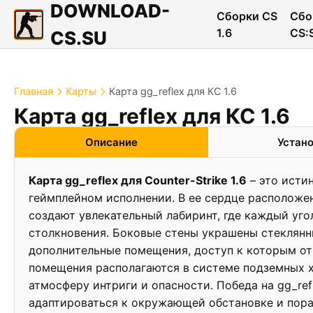
DOWNLOAD-
Сборки CS
Сбо
1.6
CS:
CS.SU
Главная
Карты
Карта gg_reflex для КС 1.6
Карта gg_reflex для КС 1.6
❮
Описание
Устан
Карта gg_reflex для Counter-Strike 1.6
– это исти
геймплейном исполнении. В ее сердце расположен
создают увлекательный лабиринт, где каждый уг
столкновения. Боковые стены украшены стеклян
дополнительные помещения, доступ к которым от
помещения располагаются в системе подземных х
атмосферу интриги и опасности. Победа на gg_ref
адаптироваться к окружающей обстановке и пора