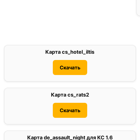
Карта cs_hotel_iltis
2.3
Скачать
Карта cs_rats2
0
Скачать
Карта de_assault_night для КС 1.6
0