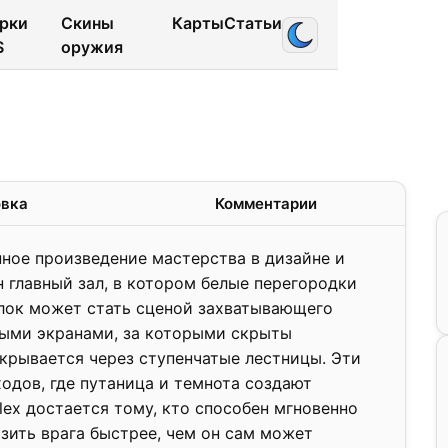
рки
Скины
Карты
Статьи
S
оружия
2.2
❯
овка
Комментарии
нное произведение мастерства в дизайне и
 главный зал, в котором белые перегородки
олок может стать сценой захватывающего
ными экранами, за которыми скрыты
крывается через ступенчатые лестницы. Эти
одов, где путаница и темнота создают
lex достается тому, кто способен мгновенно
зить врага быстрее, чем он сам может