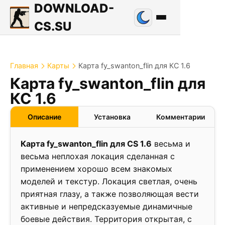
DOWNLOAD-
CS.SU
Главная
Карты
Карта fy_swanton_flin для КС 1.6
Карта fy_swanton_flin для
0.9
КС 1.6
❮
❯
Описание
Установка
Комментарии
Карта fy_swanton_flin для CS 1.6
весьма и
весьма неплохая локация сделанная с
применением хорошо всем знакомых
моделей и текстур. Локация светлая, очень
приятная глазу, а также позволяющая вести
активные и непредсказуемые динамичные
боевые действия. Территория открытая, с