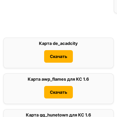
Карта de_acadcity
0
Скачать
Карта awp_flames для КС 1.6
0
Скачать
Карта gg_hunetown для КС 1.6
5