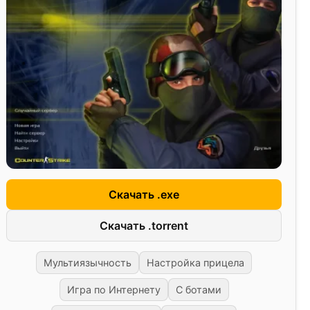
Скачать .exe
Скачать .torrent
Мультиязычность
Настройка прицела
Игра по Интернету
С ботами