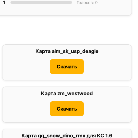
1
Голосов: 0
Карта aim_sk_usp_deagle
2.8
Скачать
Карта zm_westwood
0
Скачать
Карта gg_snow_dino_rmx для КС 1.6
0