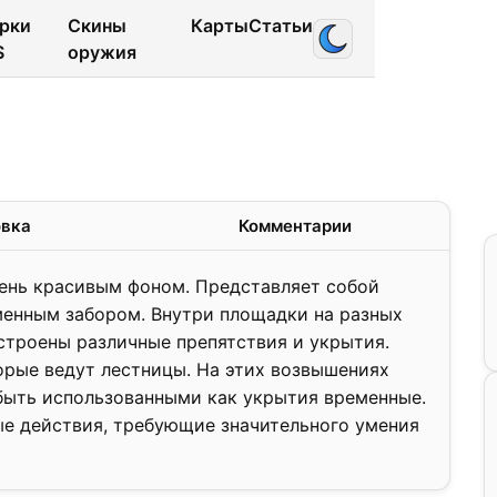
рки
Скины
Карты
Статьи
S
оружия
1.2
❯
овка
Комментарии
чень красивым фоном. Представляет собой
енным забором. Внутри площадки на разных
устроены различные препятствия и укрытия.
орые ведут лестницы. На этих возвышениях
быть использованными как укрытия временные.
е действия, требующие значительного умения