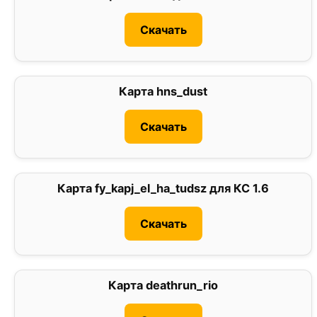
Скачать
Карта hns_dust
3
Скачать
Карта fy_kapj_el_ha_tudsz для КС 1.6
2
Скачать
Карта deathrun_rio
0