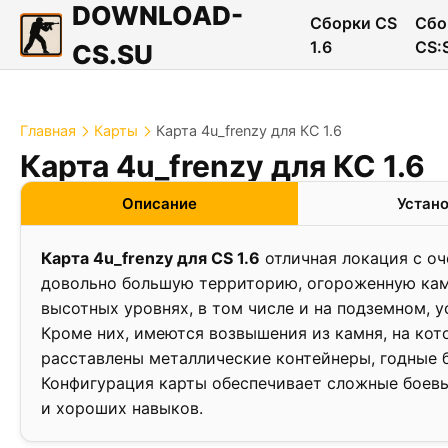
DOWNLOAD-
Сборки CS
Сбо
1.6
CS:
CS.SU
Главная
Карты
Карта 4u_frenzy для КС 1.6
Карта 4u_frenzy для КС 1.6
❮
Описание
Устан
Карта 4u_frenzy для CS 1.6
отличная локация с о
довольно большую территорию, огороженную кам
высотных уровнях, в том числе и на подземном, 
Кроме них, имеются возвышения из камня, на кот
расставлены металлические контейнеры, годные 
Конфигурация карты обеспечивает сложные боевы
и хороших навыков.