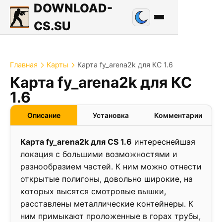
DOWNLOAD-
CS.SU
Главная
Карты
Карта fy_arena2k для КС 1.6
Карта fy_arena2k для КС
1.2
1.6
❮
❯
Описание
Установка
Комментарии
Карта fy_arena2k для CS 1.6
интереснейшая
локация с большими возможностями и
разнообразием частей. К ним можно отнести
открытые полигоны, довольно широкие, на
которых высятся смотровые вышки,
расставлены металлические контейнеры. К
ним примыкают проложенные в горах трубы,