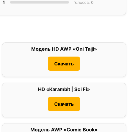
1
Голосов: 0
Модель HD AWP «Oni Taiji»
0
Скачать
HD «Karambit | Sci Fi»
0
Скачать
Модель AWP «Comic Book»
0