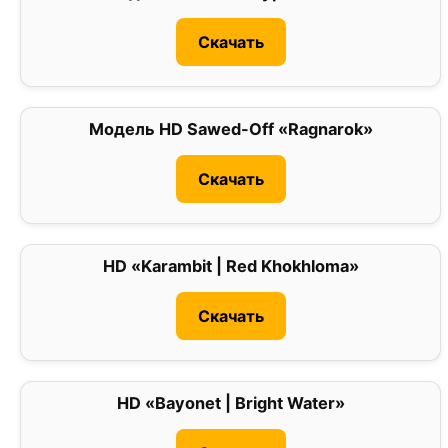
Скачать
Модель HD Sawed-Off «Ragnarok»
0
Скачать
HD «Karambit | Red Khokhloma»
0
Скачать
HD «Bayonet | Bright Water»
0