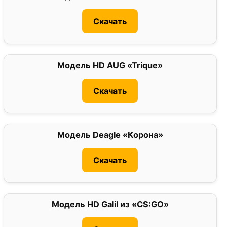
Скачать
Модель HD AUG «Trique»
0
Скачать
Модель Deagle «Корона»
0
Скачать
Модель HD Galil из «CS:GO»
0