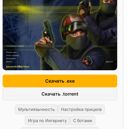
Скачать .exe
Скачать .torrent
Мультиязычность
Настройка прицела
Игра по Интернету
С ботами