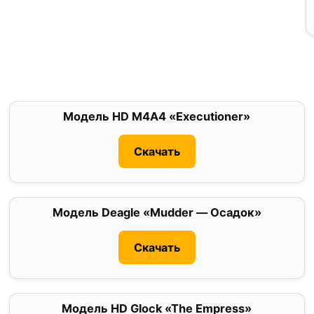
Модель HD M4A4 «Executioner»
0
Скачать
Модель Deagle «Mudder — Осадок»
5
Скачать
Модель HD Glock «The Empress»
0