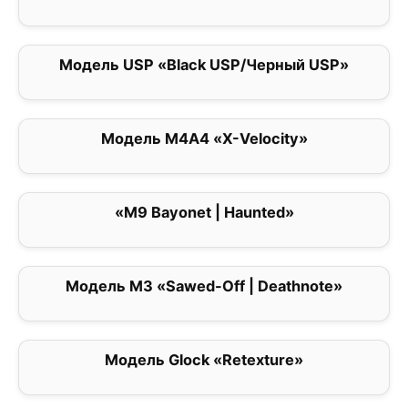
Модель USP «Black USP/Черный USP»
3.5
Модель M4A4 «X-Velocity»
0
«M9 Bayonet | Haunted»
5
Модель M3 «Sawed-Off | Deathnote»
0
Модель Glock «Retexture»
0