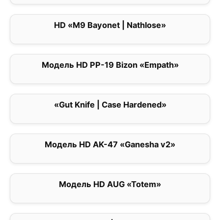
HD «M9 Bayonet | Nathlose»
0
Модель HD PP-19 Bizon «Empath»
0
«Gut Knife | Case Hardened»
0
Модель HD AK-47 «Ganesha v2»
0
Модель HD AUG «Totem»
0