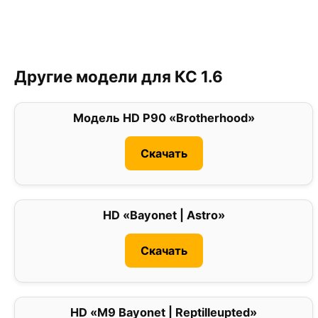
Другие модели для КС 1.6
Модель HD P90 «Brotherhood»
0
Скачать
HD «Bayonet | Astro»
0
Скачать
HD «M9 Bayonet | Reptilleupted»
0