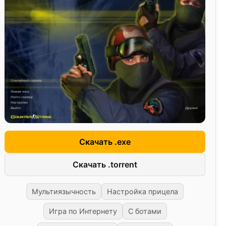
Скачать .exe
Скачать .torrent
Мультиязычность
Настройка прицела
Игра по Интернету
С ботами