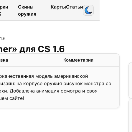
рки
Скины
Карты
Статьи
S
оружия
1.6
er» для CS 1.6
овка
Комментарии
кокачественная модель американской
изайн: на корпусе оружия рисунок монстра со
охи. Добавлена анимация осмотра и своя
шем сайте!