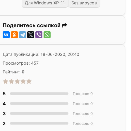
Для Windows XP–11
Без вирусов
Поделитесь ссылкой
Дата публикации: 18-06-2020, 20:40
Просмотров: 457
Рейтинг:
0
5
Голосов: 0
4
Голосов: 0
3
Голосов: 0
2
Голосов: 0