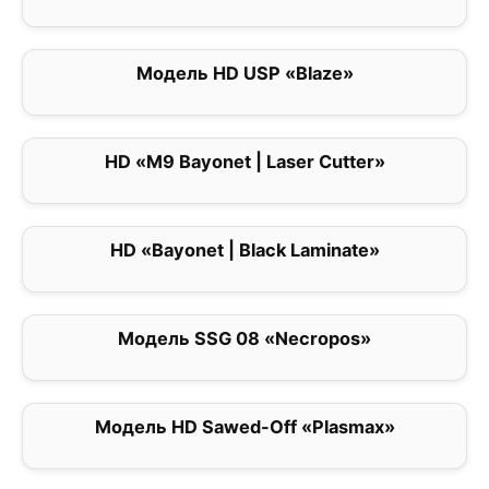
Модель HD USP «Blaze»
0
HD «M9 Bayonet | Laser Cutter»
0
HD «Bayonet | Black Laminate»
0
Модель SSG 08 «Necropos»
5
Модель HD Sawed-Off «Plasmax»
0