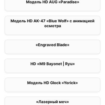
Модель HD AUG «Paradise»
0
Модель HD AK-47 «Blue Wolf» с анимацией
0
осмотра
«Engraved Blade»
0
HD «M9 Bayonet | Ryu»
0
Модель HD Glock «Yorick»
0
«Лазерный меч»
0