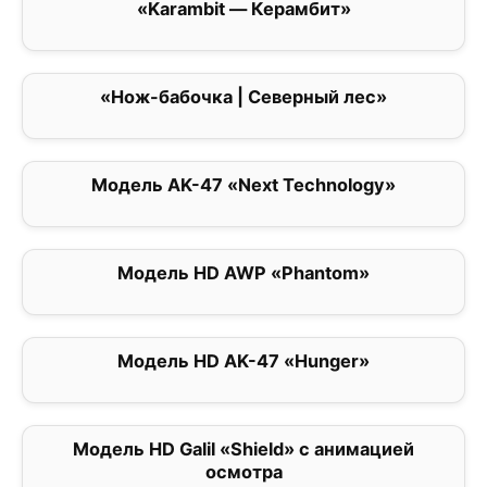
«Karambit — Керамбит»
0
«Нож-бабочка | Северный лес»
0
Модель AK-47 «Next Technology»
0
Модель HD AWP «Phantom»
0
Модель HD AK-47 «Hunger»
0
Модель HD Galil «Shield» с анимацией
0
осмотра