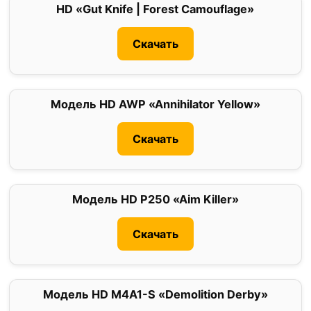
HD «Gut Knife | Forest Camouflage»
0
Скачать
Модель HD AWP «Annihilator Yellow»
0
Скачать
Модель HD P250 «Aim Killer»
0
Скачать
Модель HD M4A1-S «Demolition Derby»
0