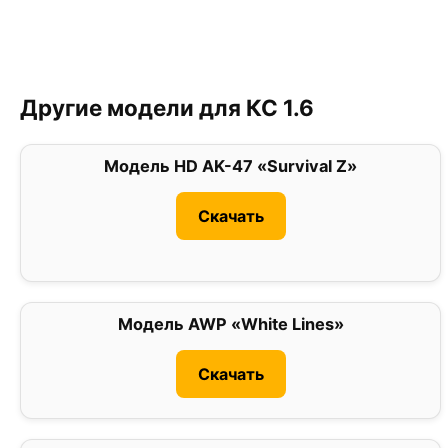
Другие модели для КС 1.6
Модель HD AK-47 «Survival Z»
0
Скачать
Модель AWP «White Lines»
0
Скачать