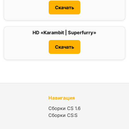
Скачать
HD «Karambit | Superfurry»
0
Скачать
Навигация
Сборки CS 1.6
Сборки CS:S