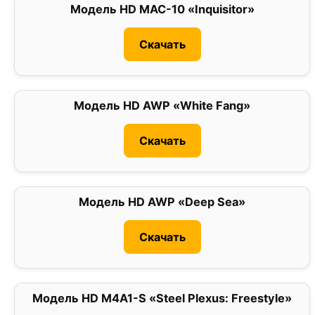
Модель HD MAC-10 «Inquisitor»
0
Скачать
Модель HD AWP «White Fang»
0
Скачать
Модель HD AWP «Deep Sea»
5
Скачать
Модель HD M4A1-S «Steel Plexus: Freestyle»
0