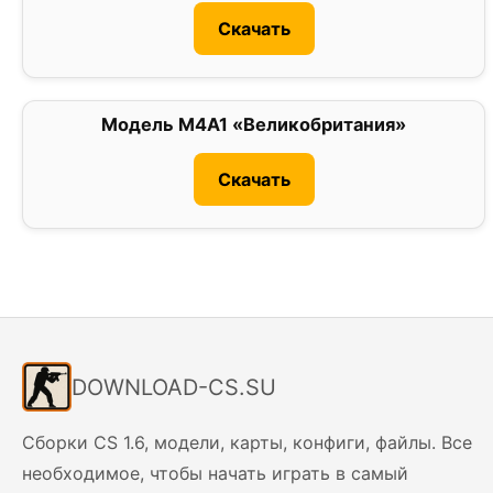
Скачать
Модель M4A1 «Великобритания»
0
Скачать
DOWNLOAD-CS.SU
Сборки CS 1.6, модели, карты, конфиги, файлы. Все
необходимое, чтобы начать играть в самый