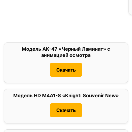
Модель AK-47 «Черный Ламинат» с
0
анимацией осмотра
Скачать
Модель HD M4A1-S «Knight: Souvenir New»
0
Скачать