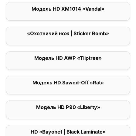
Модель HD XM1014 «Vandal»
0
«Охотничий нож | Sticker Bomb»
1
Модель HD AWP «Tiiptree»
0
Модель HD Sawed-Off «Rat»
0
Модель HD P90 «Liberty»
0
HD «Bayonet | Black Laminate»
0