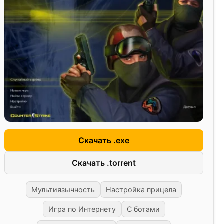
Скачать .exe
Скачать .torrent
Мультиязычность
Настройка прицела
Игра по Интернету
С ботами