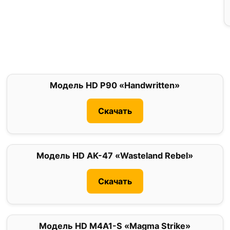
Модель HD P90 «Handwritten»
0
Скачать
Модель HD AK-47 «Wasteland Rebel»
0
Скачать
Модель HD M4A1-S «Magma Strike»
0