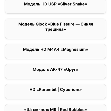
Модель HD USP «Silver Snake»
0
Модель Glock «Blue Fissure — Синяя
0
трещина»
Модель HD M4A4 «Magnesium»
0
Модель AK-47 «Upyr»
0
HD «Karambit | Cyberium»
0
«Штык-нож M9 | Red Bubbles»
0