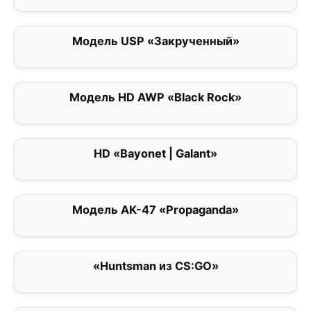
Модель USP «Закрученный»
2
Модель HD AWP «Black Rock»
0
HD «Bayonet | Galant»
0
Модель AK-47 «Propaganda»
0
«Huntsman из CS:GO»
0