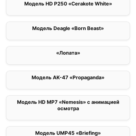
Модель HD P250 «Cerakote White»
0
Модель Deagle «Born Beast»
0
«Лопата»
0
Модель AK-47 «Propaganda»
0
Модель HD MP7 «Nemesis» с анимацией
0
осмотра
Модель UMP45 «Briefing»
0