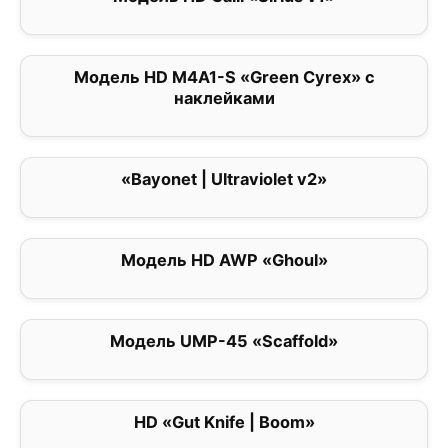
Модель HD M4A1-S «Green Cyrex» с
0
наклейками
«Bayonet | Ultraviolet v2»
0
Модель HD AWP «Ghoul»
0
Модель UMP-45 «Scaffold»
0
HD «Gut Knife | Boom»
0