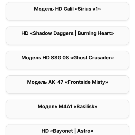
Модель HD Galil «Sirius v1»
0
HD «Shadow Daggers | Burning Heart»
5
Модель HD SSG 08 «Ghost Crusader»
0
Модель AK-47 «Frontside Misty»
0
Модель M4A1 «Basilisk»
5
HD «Bayonet | Astro»
0