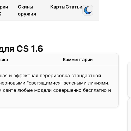
рки
Скины
Карты
Статьи
S
оружия
ля CS 1.6
овка
Комментарии
чная и эффектная перерисовка стандартной
 неоновыми "светящимися" зелеными линиями.
м сайте любые модели совершенно бесплатно и