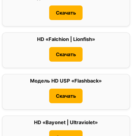
Скачать
HD «Falchion | Lionfish»
0
Скачать
Модель HD USP «Flashback»
0
Скачать
HD «Bayonet | Ultraviolet»
0