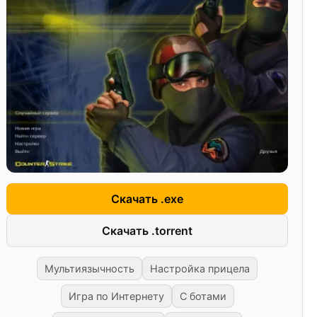
Скачать .exe
Скачать .torrent
Мультиязычность
Настройка прицела
Игра по Интернету
С ботами