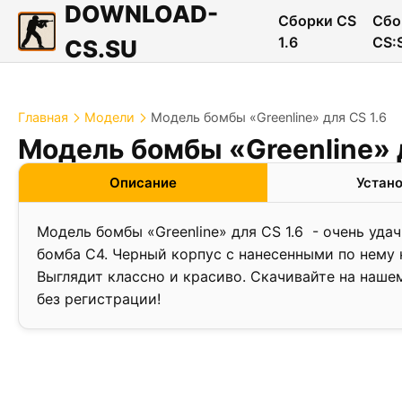
DOWNLOAD-
Сборки CS
Сбо
1.6
CS:
CS.SU
Главная
Модели
Модель бомбы «Greenline» для CS 1.6
Модель бомбы «Greenline» д
Описание
Устан
Модель бомбы «Greenline» для CS 1.6 - очень уда
бомба С4. Черный корпус с нанесенными по нему
Выглядит классно и красиво. Скачивайте на наше
без регистрации!