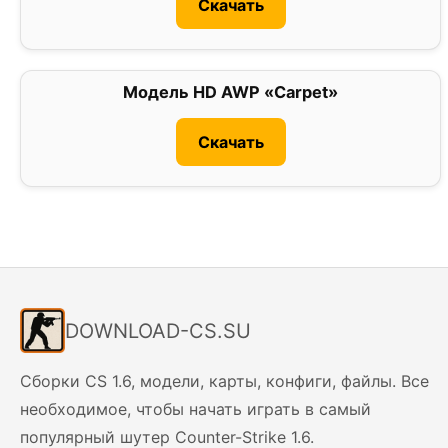
Скачать
Модель HD AWP «Carpet»
0
Скачать
DOWNLOAD-CS.SU
Сборки CS 1.6, модели, карты, конфиги, файлы. Все
необходимое, чтобы начать играть в самый
популярный шутер Counter-Strike 1.6.