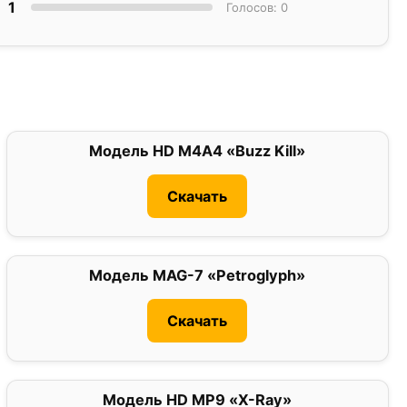
1
Голосов: 0
Модель HD M4A4 «Buzz Kill»
0
Скачать
Модель MAG-7 «Petroglyph»
0
Скачать
Модель HD MP9 «X-Ray»
0