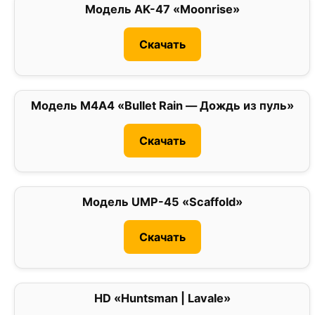
Модель AK-47 «Moonrise»
0
Скачать
Модель M4A4 «Bullet Rain — Дождь из пуль»
0
Скачать
Модель UMP-45 «Scaffold»
0
Скачать
HD «Huntsman | Lavale»
0