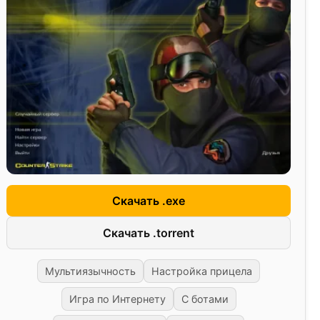
Скачать .exe
Скачать .torrent
Мультиязычность
Настройка прицела
Игра по Интернету
С ботами