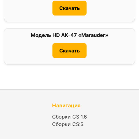
Скачать
Модель HD AK-47 «Marauder»
0
Скачать
Навигация
Сборки CS 1.6
Сборки CS:S