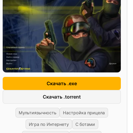
Скачать .exe
Скачать .torrent
Мультиязычность
Настройка прицела
Игра по Интернету
С ботами