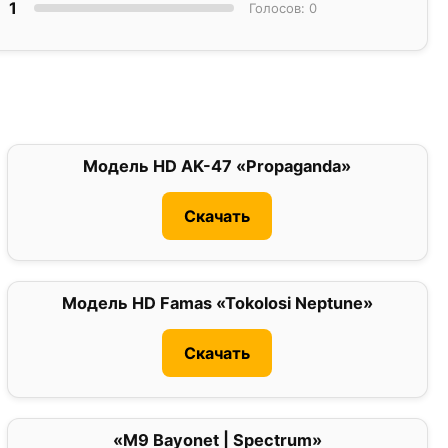
1
Голосов: 0
Модель HD AK-47 «Propaganda»
0
Скачать
Модель HD Famas «Tokolosi Neptune»
0
Скачать
«M9 Bayonet | Spectrum»
0