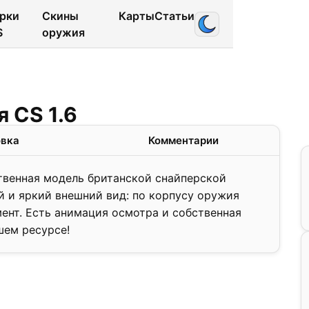
рки
Скины
Карты
Статьи
S
оружия
 CS 1.6
овка
Комментарии
ственная модель британской снайперской
й и яркий внешний вид: по корпусу оружия
нт. Есть анимация осмотра и собственная
шем ресурсе!