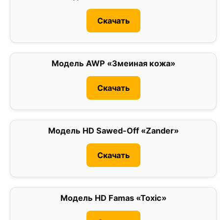
Скачать
Модель AWP «Змеиная кожа»
0
Скачать
Модель HD Sawed-Off «Zander»
0
Скачать
Модель HD Famas «Toxic»
0