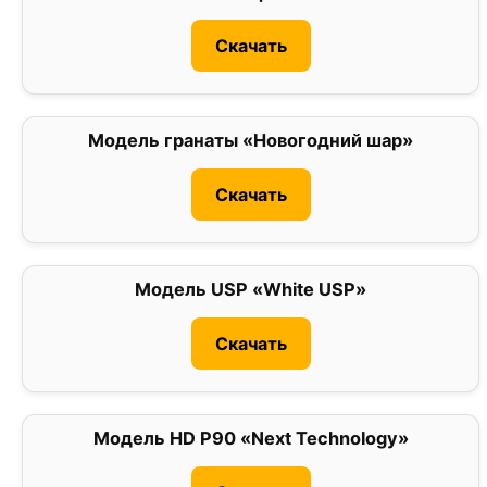
Скачать
Модель гранаты «Новогодний шар»
0
Скачать
Модель USP «White USP»
2
Скачать
Модель HD P90 «Next Technology»
0