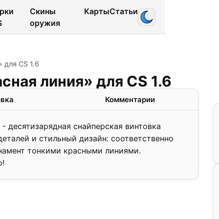
рки
Скины
Карты
Статьи
S
оружия
 для CS 1.6
сная линия» для CS 1.6
овка
Комментарии
 - десятизарядная снайперская винтовка
деталей и стильный дизайн: соответственно
намент тонкими красными линиями.
о!