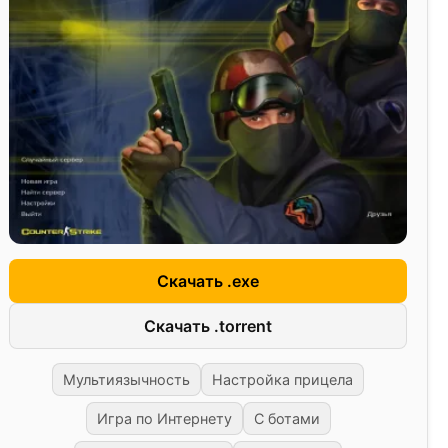
Скачать .exe
Скачать .torrent
Мультиязычность
Настройка прицела
Игра по Интернету
С ботами