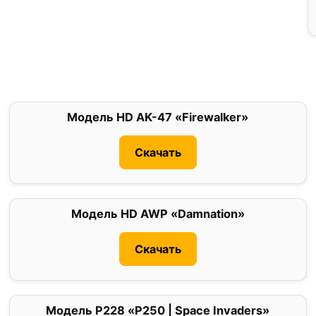
Модель HD AK-47 «Firewalker»
0
Скачать
Модель HD AWP «Damnation»
0
Скачать
Модель P228 «P250 | Space Invaders»
0