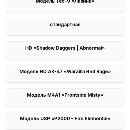
Модель Tec-9 «Лавина»
0
стандартная
0
HD «Shadow Daggers | Abnormal»
0
Модель HD AK-47 «WarZilla Red Rage»
0
Модель M4A1 «Frontside Misty»
0
Модель USP «P2000 - Fire Elemental»
0