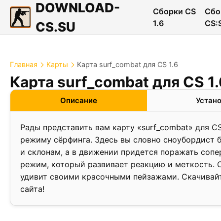
DOWNLOAD-
Сборки CS
Сбо
1.6
CS:
CS.SU
Главная
Карты
Карта surf_combat для CS 1.6
Карта surf_combat для CS 1.
❮
Описание
Устан
Рады представить вам карту «surf_combat» для C
режиму сëрфинга. Здесь вы словно сноубордист 
и склонам, а в движении придется поражать соп
режим, который развивает реакцию и меткость. 
удивит своими красочными пейзажами. Скачивайт
сайта!