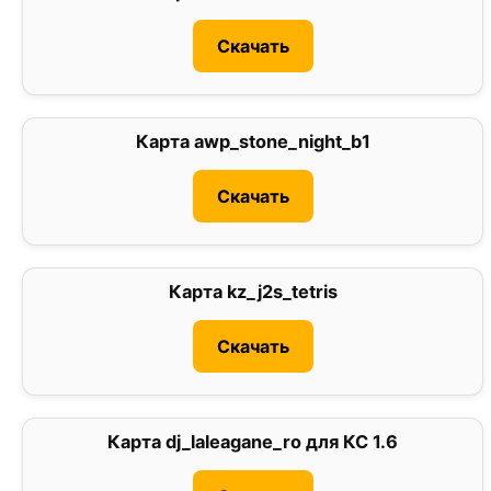
Скачать
Карта awp_stone_night_b1
0
Скачать
Карта kz_j2s_tetris
3
Скачать
Карта dj_laleagane_ro для КС 1.6
0