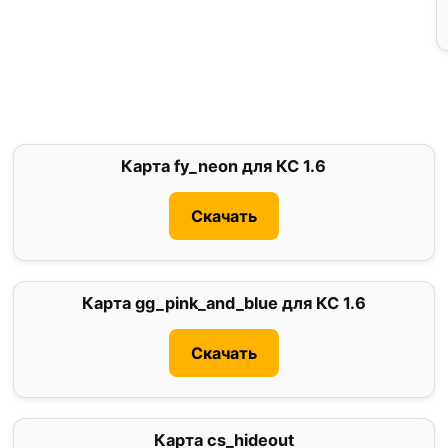
Карта fy_neon для КС 1.6
0
Скачать
Карта gg_pink_and_blue для КС 1.6
0
Скачать
Карта cs_hideout
3