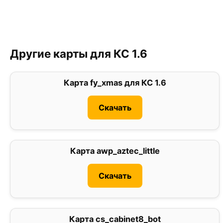
Другие карты для КС 1.6
Карта fy_xmas для КС 1.6
2
Скачать
Карта awp_aztec_little
0
Скачать
Карта cs_cabinet8_bot
0