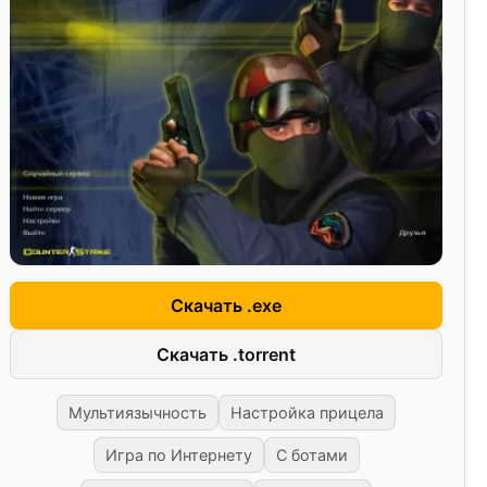
Скачать .exe
Скачать .torrent
Мультиязычность
Настройка прицела
Игра по Интернету
С ботами