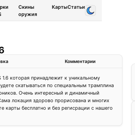
рки
Скины
Карты
Статьи
S
оружия
1.0
6
❯
овка
Комментарии
S 1.6 которая принадлежит к уникальному
будете скатываться по специальным трамплина
ерников. Очень интересный и динамичный
Сама локация здорово прорисована и многих
е карты бесплатно и без регисрации с нашего