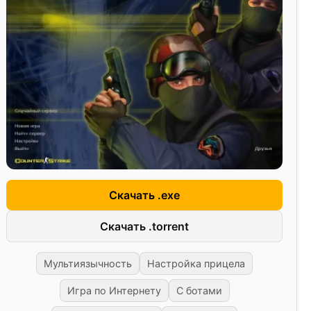
Скачать .exe
Скачать .torrent
Мультиязычность
Настройка прицела
Игра по Интернету
С ботами