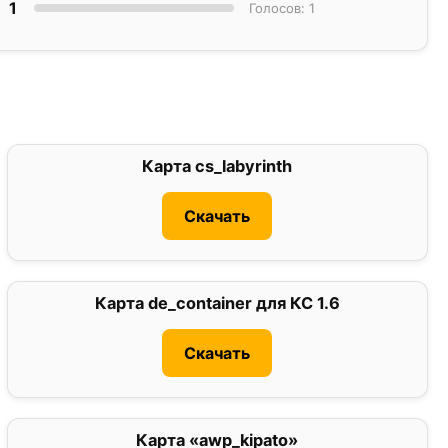
1
Голосов: 1
Карта cs_labyrinth
5
Скачать
Карта de_container для КС 1.6
0
Скачать
Карта «awp_kipato»
0