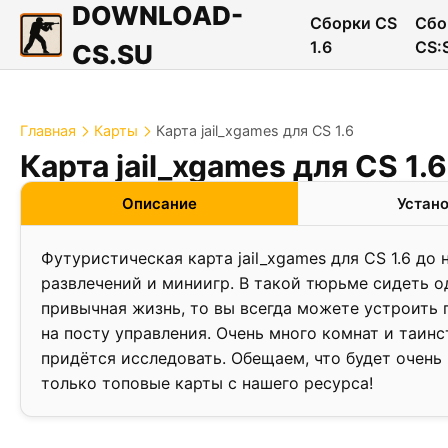
DOWNLOAD-
Сборки CS
Сбо
1.6
CS:
CS.SU
Главная
Карты
Карта jail_xgames для CS 1.6
Карта jail_xgames для CS 1.6
❮
Описание
Устан
Футуристическая карта jail_xgames для CS 1.6 д
развлечений и миниигр. В такой тюрьме сидеть о
привычная жизнь, то вы всегда можете устроить 
на посту управления. Очень много комнат и таин
придётся исследовать. Обещаем, что будет очень
только топовые карты с нашего ресурса!