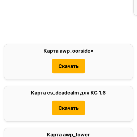
Карта awp_oorside»
0
Скачать
Карта cs_deadcalm для КС 1.6
1
Скачать
Карта awp_tower
5