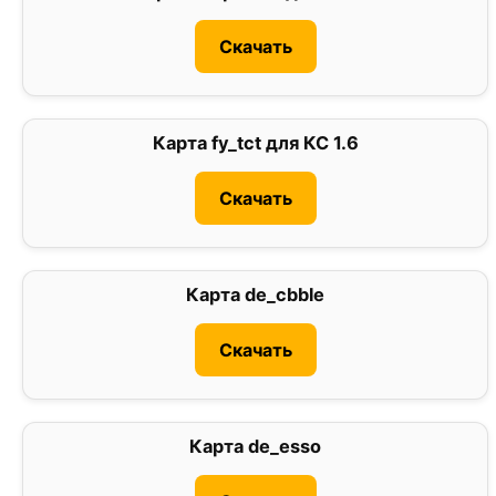
Скачать
Карта fy_tct для КС 1.6
0
Скачать
Карта de_cbble
3
Скачать
Карта de_esso
0