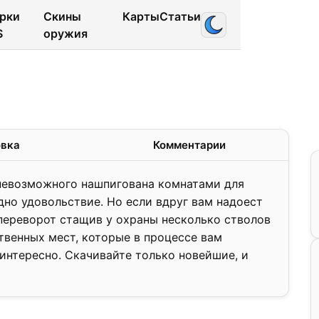
рки
Скины
Карты
Статьи
S
оружия
1.2
❯
овка
Комментарии
о невозможного нашпигована комнатами для
дно удовольствие. Но если вдруг вам надоест
переворот стащив у охраны несколько стволов
ственных мест, которые в процессе вам
 интересно. Скачивайте только новейшие, и