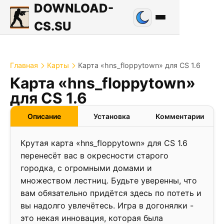
DOWNLOAD-
CS.SU
Главная
Карты
Карта «hns_floppytown» для CS 1.6
Карта «hns_floppytown»
1.9
для CS 1.6
❮
❯
Описание
Установка
Комментарии
Крутая карта «hns_floppytown» для CS 1.6
перенесёт вас в окресности старого
городка, с огромными домами и
множеством лестниц. Будьте уверенны, что
вам обязательно придётся здесь по потеть и
вы надолго увлечётесь. Игра в догонялки -
это некая инновация, которая была