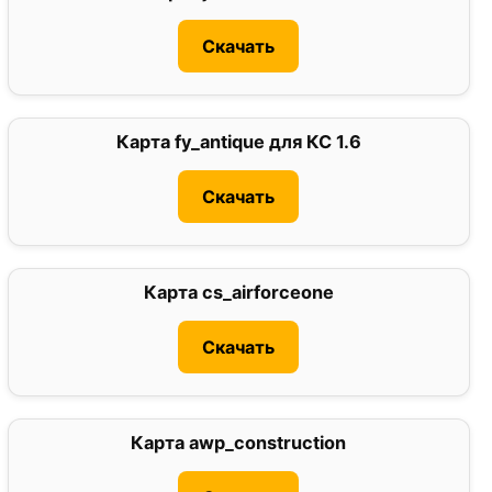
Скачать
Карта fy_antique для КС 1.6
0
Скачать
Карта cs_airforceone
0
Скачать
Карта awp_construction
0