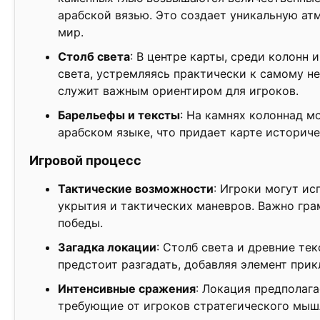
арабской вязью. Это создает уникальную ат
мир.
Столб света
: В центре карты, среди колонн 
света, устремляясь практически к самому не
служит важным ориентиром для игроков.
Барельефы и тексты
: На камнях колоннад м
арабском языке, что придает карте историч
Игровой процесс
Тактические возможности
: Игроки могут ис
укрытия и тактических маневров. Важно гр
победы.
Загадка локации
: Столб света и древние те
предстоит разгадать, добавляя элемент при
Интенсивные сражения
: Локация предполаг
требующие от игроков стратегического мыш