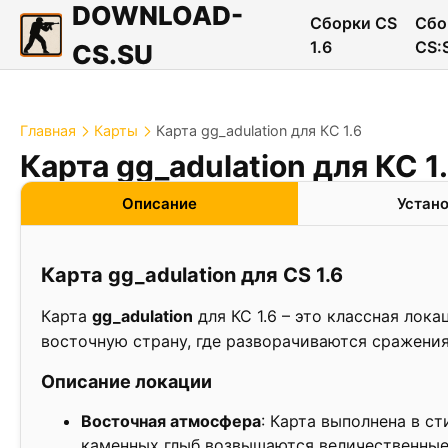
DOWNLOAD-
Сборки CS
Сбо
1.6
CS:
CS.SU
Главная
Карты
Карта gg_adulation для КС 1.6
Карта gg_adulation для КС 1
❮
Описание
Устан
Карта gg_adulation для CS 1.6
Карта
gg_adulation
для КС 1.6 – это классная лок
восточную страну, где разворачиваются сражения
Описание локации
Восточная атмосфера
: Карта выполнена в с
каменных глыб возвышаются величественные