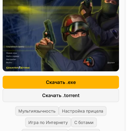
Скачать .exe
Скачать .torrent
Мультиязычность
Настройка прицела
Игра по Интернету
С ботами