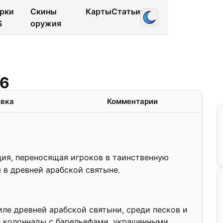
рки
Скины
Карты
Статьи
S
оружия
0.2
.6
❯
овка
Комментарии
ация, переносящая игроков в таинственную
 в древней арабской святыне.
тиле древней арабской святыни, среди песков и
 колоннады с барельефами, украшенными