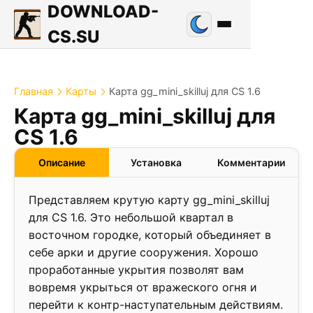
DOWNLOAD-
CS.SU
Главная
Карты
Карта gg_mini_skilluj для CS 1.6
Карта gg_mini_skilluj для
1.0
CS 1.6
❮
❯
Описание
Установка
Комментарии
Представляем крутую карту gg_mini_skilluj
для CS 1.6. Это небольшой квартал в
восточном городке, который объединяет в
себе арки и другие сооружения. Хорошо
проработанные укрытия позволят вам
вовремя укрыться от вражеского огня и
перейти к контр-наступательным действиям.