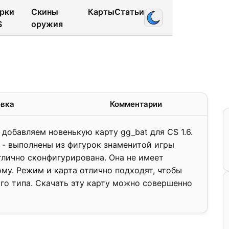
рки
Скины
Карты
Статьи
S
оружия
1.2
❯
овка
Комментарии
добавляем новенькую карту gg_bat для CS 1.6.
к - выполнены из фигурок знаменитой игры
тлично сконфигурирована. Она не имеет
му. Режим и карта отлично подходят, чтобы
го типа. Скачать эту карту можно совершенно