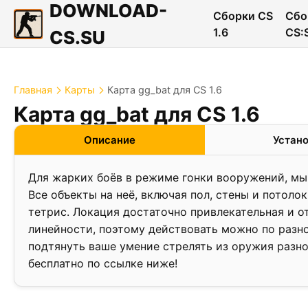
DOWNLOAD-
Сборки CS
Сбо
1.6
CS:
CS.SU
Главная
Карты
Карта gg_bat для CS 1.6
Карта gg_bat для CS 1.6
❮
Описание
Устан
Для жарких боёв в режиме гонки вооружений, мы 
Все объекты на неё, включая пол, стены и потоло
тетрис. Локация достаточно привлекательная и о
линейности, поэтому действовать можно по разно
подтянуть ваше умение стрелять из оружия разно
бесплатно по ссылке ниже!