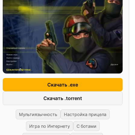
Скачать .exe
Скачать .torrent
Мультиязычность
Настройка прицела
Игра по Интернету
С ботами