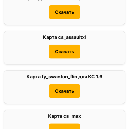
Скачать
Карта cs_assaultxl
0
Скачать
Карта fy_swanton_flin для КС 1.6
0
Скачать
Карта cs_max
0