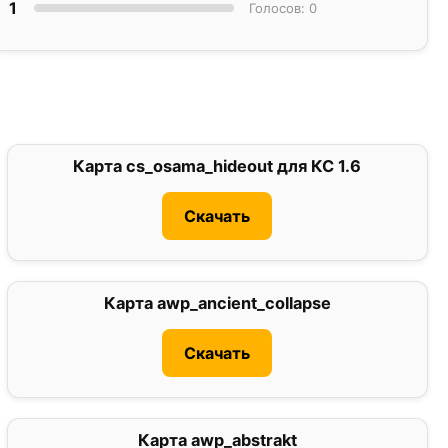
1
Голосов: 0
Карта cs_osama_hideout для КС 1.6
3.2
Скачать
Карта awp_ancient_collapse
0
Скачать
Карта awp_abstrakt
0