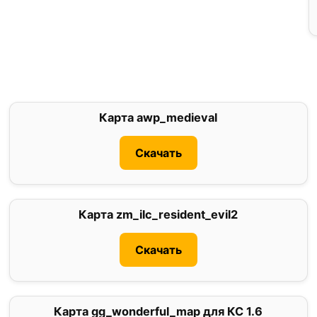
Карта awp_medieval
1
Скачать
Карта zm_ilc_resident_evil2
0
Скачать
Карта gg_wonderful_map для КС 1.6
0