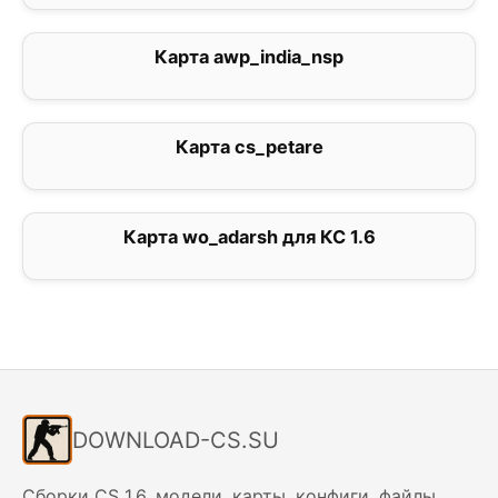
Карта awp_india_nsp
5
Карта сs_petare
3
Карта wo_adarsh для КС 1.6
0
DOWNLOAD-CS.SU
Сборки CS 1.6, модели, карты, конфиги, файлы.