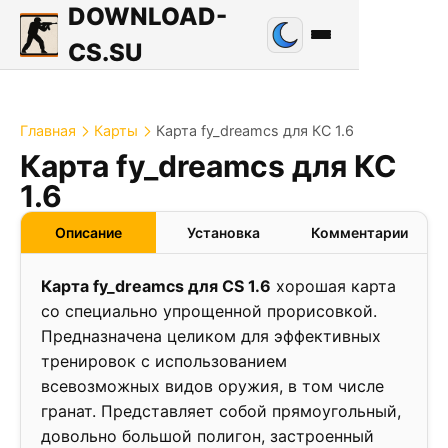
DOWNLOAD-
CS.SU
Главная
Карты
Карта fy_dreamcs для КС 1.6
Карта fy_dreamcs для КС
2.1
1.6
❮
❯
Описание
Установка
Комментарии
Карта fy_dreamcs для CS 1.6
хорошая карта
со специально упрощенной прорисовкой.
Предназначена целиком для эффективных
тренировок с использованием
всевозможных видов оружия, в том числе
гранат. Представляет собой прямоугольный,
довольно большой полигон, застроенный