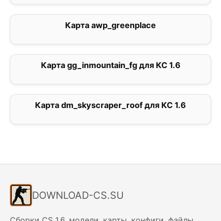
Карта awp_greenplace
4.5
Карта gg_inmountain_fg для КС 1.6
0
Карта dm_skyscraper_roof для КС 1.6
5
DOWNLOAD-CS.SU
Сборки CS 1.6, модели, карты, конфиги, файлы.