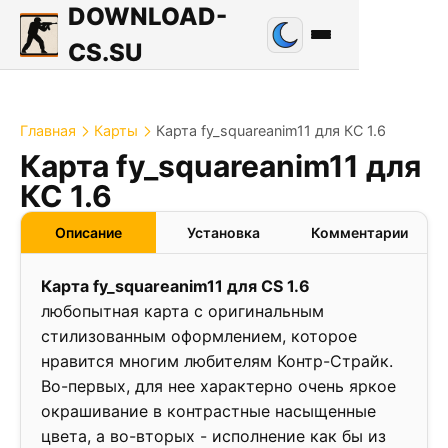
DOWNLOAD-
CS.SU
Главная
Карты
Карта fy_squareanim11 для КС 1.6
Карта fy_squareanim11 для
2.9
КС 1.6
❮
❯
Описание
Установка
Комментарии
Карта fy_squareanim11 для CS 1.6
любопытная карта с оригинальным
стилизованным оформлением, которое
нравится многим любителям Контр-Страйк.
Во-первых, для нее характерно очень яркое
окрашивание в контрастные насыщенные
цвета, а во-вторых - исполнение как бы из