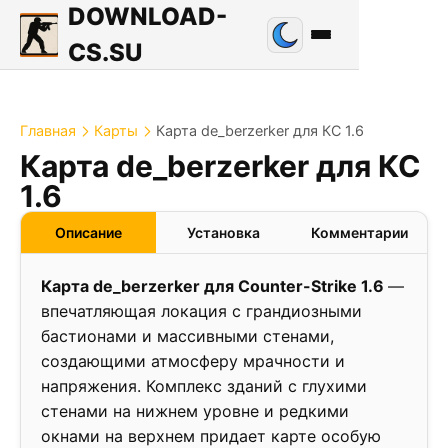
DOWNLOAD-
CS.SU
Главная
Карты
Карта de_berzerker для КС 1.6
Карта de_berzerker для КС
1.0
1.6
❮
❯
Описание
Установка
Комментарии
Карта de_berzerker для Counter-Strike 1.6
—
впечатляющая локация с грандиозными
бастионами и массивными стенами,
создающими атмосферу мрачности и
напряжения. Комплекс зданий с глухими
стенами на нижнем уровне и редкими
окнами на верхнем придает карте особую