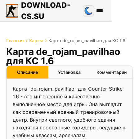
DOWNLOAD-
CS.SU
Главная
Карты
Карта de_rojam_pavilhao для КС 1.6
Карта de_rojam_pavilhao
2.7
для КС 1.6
❮
❯
Описание
Установка
Комментарии
Карта "de_rojam_pavilhao" для Counter-Strike
1.6 - это интересное и качественно
выполненное место для игры. Она выглядит
как современный военный тренировочный
центр. Внутри светлого, удобного здания
находятся просторные коридоры, ведущие к
учебным классам, арсеналам,