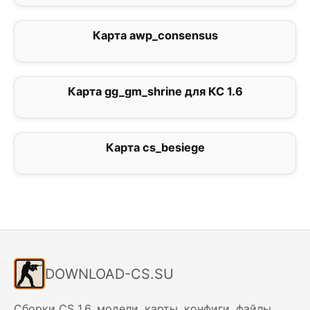
Карта awp_consensus
4
Карта gg_gm_shrine для КС 1.6
0
Карта cs_besiege
0
DOWNLOAD-CS.SU
Сборки CS 1.6, модели, карты, конфиги, файлы.