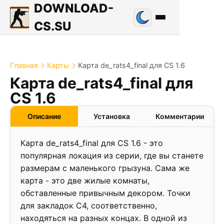
DOWNLOAD-
CS.SU
Главная
Карты
Карта de_rats4_final для CS 1.6
Карта de_rats4_final для
1.1
CS 1.6
❮
❯
Описание
Установка
Комментарии
Карта de_rats4_final для CS 1.6 - это
популярная локация из серии, где вы станете
размерам с маленького грызуна. Сама же
карта - это две жилые комнаты,
обставленные привычным декором. Точки
для закладок С4, соответственно,
находяться на разных концах. В одной из