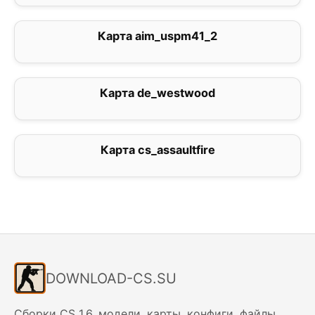
Карта aim_uspm41_2
3.2
Карта de_westwood
4
Карта cs_assaultfire
0
DOWNLOAD-CS.SU
Сборки CS 1.6, модели, карты, конфиги, файлы.