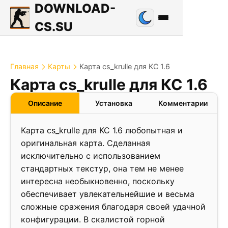
DOWNLOAD-
CS.SU
Главная
Карты
Карта cs_krulle для КС 1.6
1.2
Карта cs_krulle для КС 1.6
❮
❯
Описание
Установка
Комментарии
Карта cs_krulle для КС 1.6 любопытная и
оригинальная карта. Сделанная
исключительно с использованием
стандартных текстур, она тем не менее
интересна необыкновенно, поскольку
обеспечивает увлекательнейшие и весьма
сложные сражения благодаря своей удачной
конфигурации. В скалистой горной