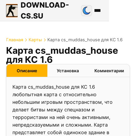
DOWNLOAD-
CS.SU
Главная
Карты
Карта cs_muddas_house для КС 1.6
Карта cs_muddas_house
1.0
для КС 1.6
❮
❯
Описание
Установка
Комментарии
Карта cs_muddas_house для КС 1.6
любопытная карта с относительно
небольшим игровым пространством, что
делает битвы между спецназом и
террористами на ней очень активными,
непредсказуемыми и сложными. Карта
представляет собой одинокое здание в