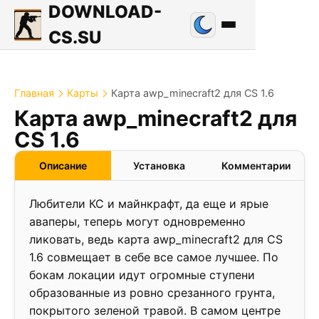
DOWNLOAD-
CS.SU
Главная
Карты
Карта awp_minecraft2 для CS 1.6
Карта awp_minecraft2 для
2.2
CS 1.6
❮
❯
Описание
Установка
Комментарии
Любители КС и майнкрафт, да еще и ярые
аваперы, теперь могут одновременно
ликовать, ведь карта awp_minecraft2 для CS
1.6 совмещает в себе все самое лучшее. По
бокам локации идут огромные ступени
образованные из ровно срезанного грунта,
покрытого зеленой травой. В самом центре