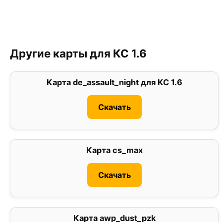
Другие карты для КС 1.6
Карта de_assault_night для КС 1.6
0
Скачать
Карта cs_max
0
Скачать
Карта awp_dust_pzk
0