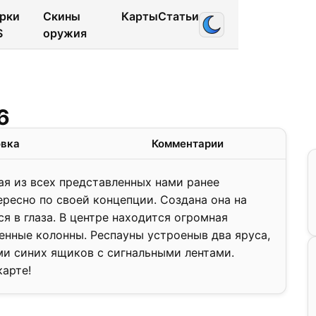
рки
Скины
Карты
Статьи
S
оружия
1.2
6
❯
овка
Комментарии
ная из всех представленных нами ранее
ересно по своей концепции. Создана она на
ся в глаза. В центре находится огромная
менные колонны. Респауны устроеныв два яруса,
и синих ящиков с сигнальными лентами.
карте!