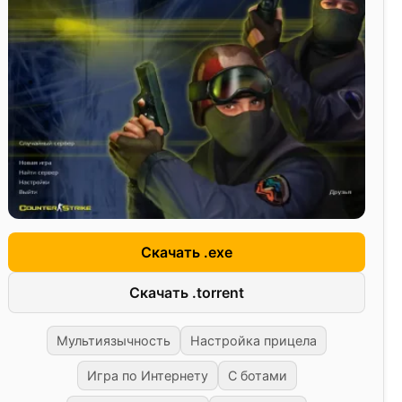
Скачать .exe
Скачать .torrent
Мультиязычность
Настройка прицела
Игра по Интернету
С ботами