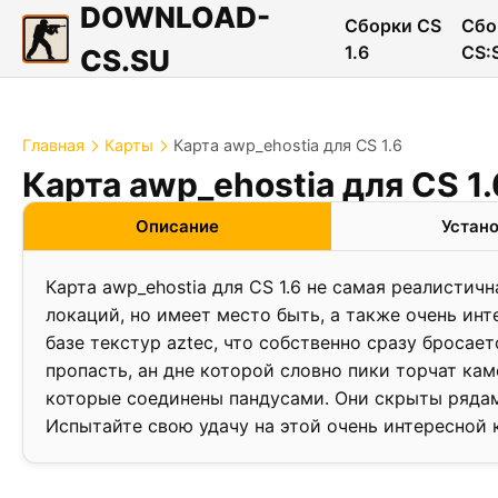
DOWNLOAD-
Сборки CS
Сбо
1.6
CS:
CS.SU
Главная
Карты
Карта awp_ehostia для CS 1.6
Карта awp_ehostia для CS 1.
❮
Описание
Устан
Карта awp_ehostia для CS 1.6 не самая реалистич
локаций, но имеет место быть, а также очень инт
базе текстур aztec, что собственно сразу бросает
пропасть, ан дне которой словно пики торчат ка
которые соединены пандусами. Они скрыты рядам
Испытайте свою удачу на этой очень интересной 