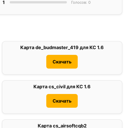
1
Голосов: 0
Карта de_budmaster_419 для КС 1.6
0
Скачать
Карта cs_civil для КС 1.6
2
Скачать
Карта cs_airsoftcqb2
4