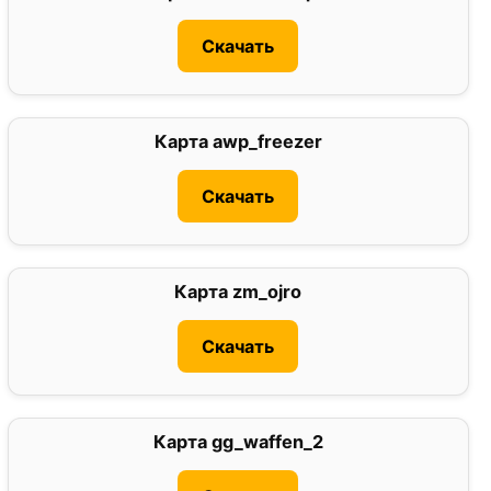
Скачать
Карта awp_freezer
0
Скачать
Карта zm_ojro
5
Скачать
Карта gg_waffen_2
0