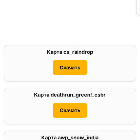
Карта cs_raindrop
3
Скачать
Карта deathrun_green!_csbr
3.3
Скачать
Карта awp_snow_india
5