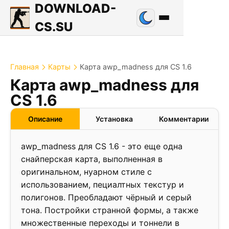
DOWNLOAD-
CS.SU
Главная
Карты
Карта awp_madness для CS 1.6
Карта awp_madness для
1.0
CS 1.6
❮
❯
Описание
Установка
Комментарии
awp_madness для CS 1.6 - это еще одна
снайперская карта, выполненная в
оригинальном, нуарном стиле с
использованием, пециалтных текстур и
полигонов. Преобладают чёрный и серый
тона. Постройки странной формы, а также
множественные переходы и тоннели в