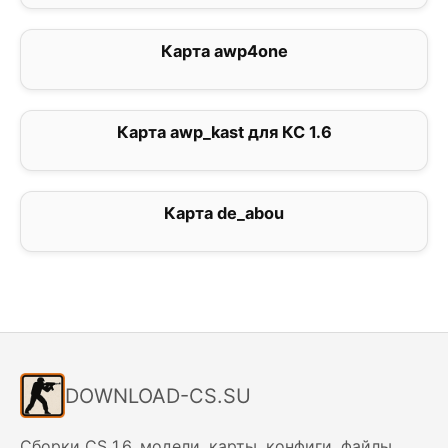
Карта awp4one
2.5
Карта awp_kast для КС 1.6
1
Карта de_abou
4
DOWNLOAD-CS.SU
Сборки CS 1.6, модели, карты, конфиги, файлы.