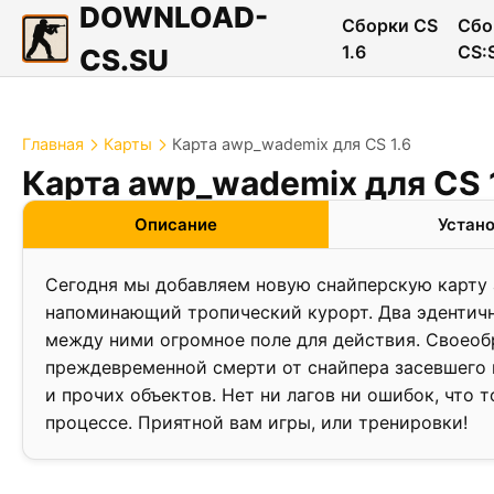
DOWNLOAD-
Сборки CS
Сбо
1.6
CS:
CS.SU
Главная
Карты
Карта awp_wademix для CS 1.6
Карта awp_wademix для CS 
❮
Описание
Устан
Сегодня мы добавляем новую снайперскую карту a
напоминающий тропический курорт. Два эдентичн
между ними огромное поле для действия. Своеоб
преждевременной смерти от снайпера засевшего н
и прочих объектов. Нет ни лагов ни ошибок, что
процессе. Приятной вам игры, или тренировки!