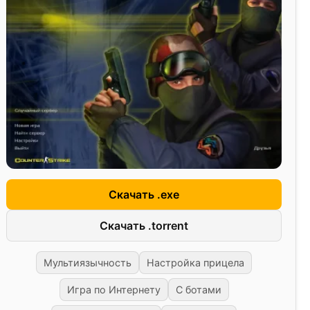
Скачать .exe
Скачать .torrent
Мультиязычность
Настройка прицела
Игра по Интернету
С ботами