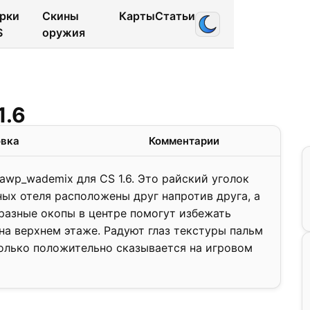
рки
Скины
Карты
Статьи
S
оружия
1.0
1.6
❯
овка
Комментарии
wp_wademix для CS 1.6. Это райский уголок
ых отеля расположены друг напротив друга, а
разные окопы в центре помогут избежать
а верхнем этаже. Радуют глаз текстуры пальм
 только положительно сказывается на игровом