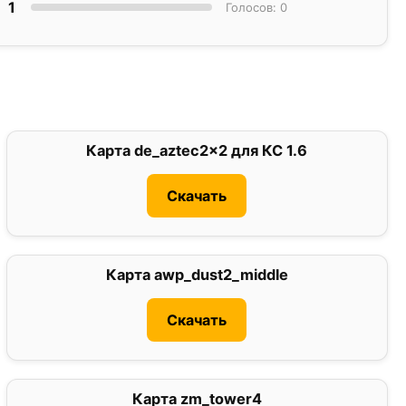
1
Голосов: 0
Карта de_aztec2x2 для КС 1.6
0
Скачать
Карта awp_dust2_middle
0
Скачать
Карта zm_tower4
3