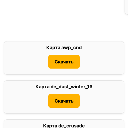
Карта awp_cnd
0
Скачать
Карта de_dust_winter_16
0
Скачать
Карта de_crusade
0