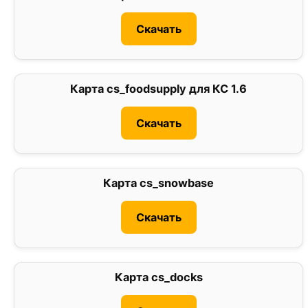
Скачать
Карта cs_foodsupply для КС 1.6
0
Скачать
Карта cs_snowbase
1
Скачать
Карта cs_docks
0