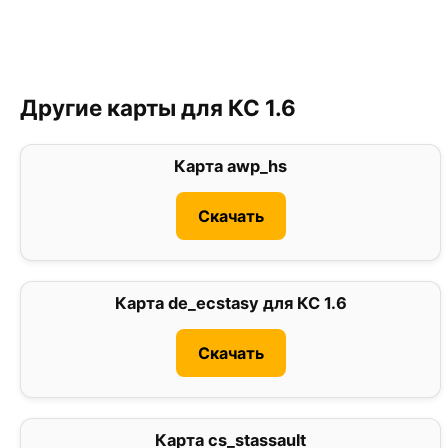
Другие карты для КС 1.6
Карта awp_hs
0
Скачать
Карта de_ecstasy для КС 1.6
0
Скачать
Карта cs_stassault
0