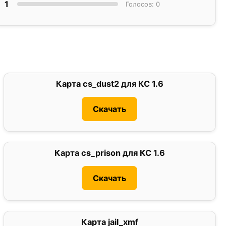
1
Голосов: 0
Карта cs_dust2 для КС 1.6
2.4
Скачать
Карта cs_prison для КС 1.6
0
Скачать
Карта jail_xmf
0