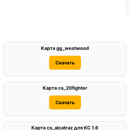
Карта gg_westwood
0
Скачать
Карта cs_20fighter
0
Скачать
Карта cs_alcatraz для КС 1.6
0