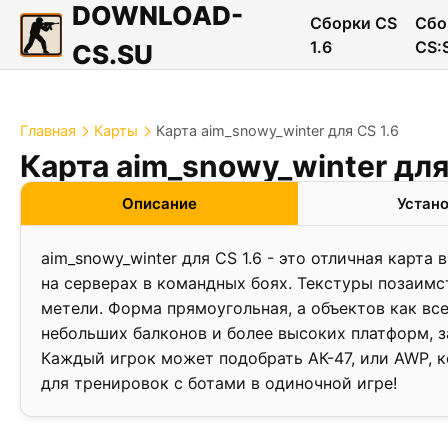
DOWNLOAD-
Сборки CS
Сбо
1.6
CS:
CS.SU
Главная
Карты
Карта aim_snowy_winter для CS 1.6
Карта aim_snowy_winter для
❮
Описание
Устан
aim_snowy_winter для CS 1.6 - это отличная карт
на серверах в командных боях. Текстуры позаимс
метели. Форма прямоугольная, а объектов как вс
небольших балконов и более высоких платформ, з
Каждый игрок может подобрать АК-47, или AWP, 
для тренировок с ботами в одиночной игре!