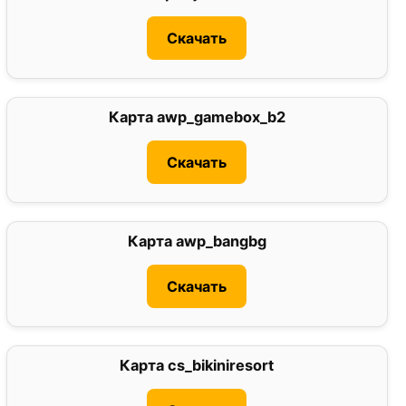
Скачать
Карта awp_gamebox_b2
5
Скачать
Карта awp_bangbg
5
Скачать
Карта cs_bikiniresort
5