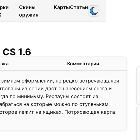
рки
Скины
Карты
Статьи
S
оружия
1.0
 CS 1.6
❯
овка
Комментарии
а в зимнем оформлении, не редко встречающаяся
твованы из серии даст с нанесением снега и
егда по минимуму. Респауны состоят из
абраться на которые можно по ступенькам.
которое лежит на ящиках. Потрясающая карта