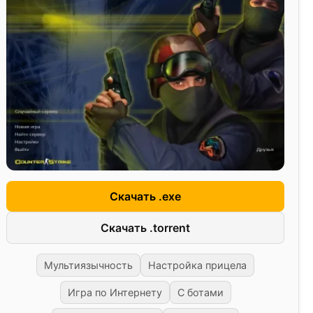
Скачать .exe
Скачать .torrent
Мультиязычность
Настройка прицела
Игра по Интернету
С ботами