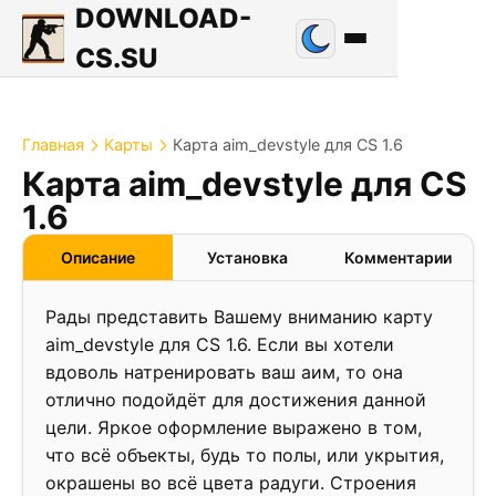
DOWNLOAD-
CS.SU
Главная
Карты
Карта aim_devstyle для CS 1.6
Карта aim_devstyle для CS
1.2
1.6
❮
❯
Описание
Установка
Комментарии
Рады представить Вашему вниманию карту
aim_devstyle для CS 1.6. Если вы хотели
вдоволь натренировать ваш аим, то она
отлично подойдёт для достижения данной
цели. Яркое оформление выражено в том,
что всё объекты, будь то полы, или укрытия,
окрашены во всё цвета радуги. Строения