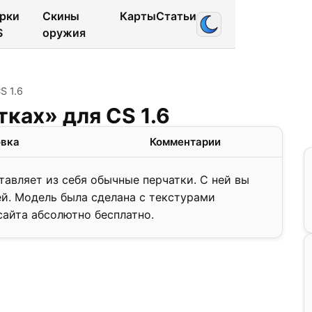
рки
Скины
Карты
Статьи
S
оружия
S 1.6
ках» для CS 1.6
овка
Комментарии
тавляет из себя обычные перчатки. С ней вы
й. Модель была сделана с текстурами
сайта абсолютно бесплатно.