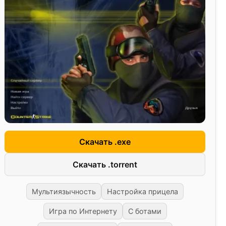
Скачать .exe
Скачать .torrent
Мультиязычность
Настройка прицела
Игра по Интернету
С ботами