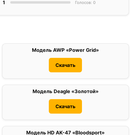
1
Голосов: 0
Модель AWP «Power Grid»
0
Скачать
Модель Deagle «Золотой»
0
Скачать
Модель HD AK-47 «Bloodsport»
0