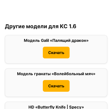
Другие модели для КС 1.6
Модель Galil «Палящий дракон»
0
Скачать
Модель гранаты «Волейбольный мяч»
0
Скачать
HD «Butterfly Knife | Specy»
0