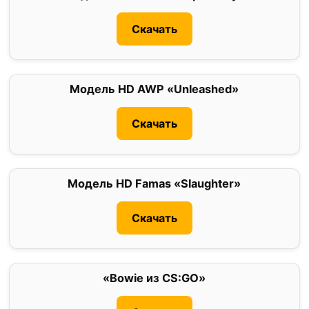
Скачать
Модель HD AWP «Unleashed»
0
Скачать
Модель HD Famas «Slaughter»
0
Скачать
«Bowie из CS:GO»
0