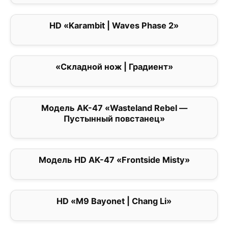
HD «Karambit | Waves Phase 2»
5
«Складной нож | Градиент»
0
Модель AK-47 «Wasteland Rebel —
0
Пустынный повстанец»
Модель HD AK-47 «Frontside Misty»
0
HD «M9 Bayonet | Chang Li»
0