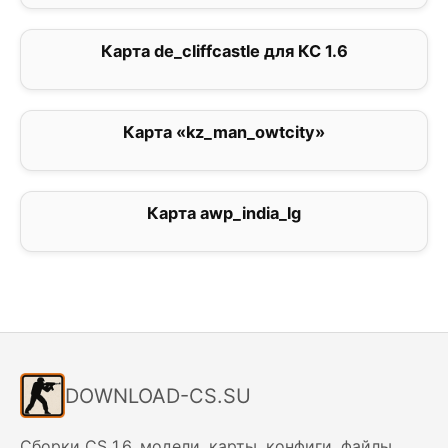
Карта de_cliffcastle для КС 1.6
0
Карта «kz_man_owtcity»
5
Карта awp_india_lg
0
DOWNLOAD-CS.SU
Сборки CS 1.6, модели, карты, конфиги, файлы.