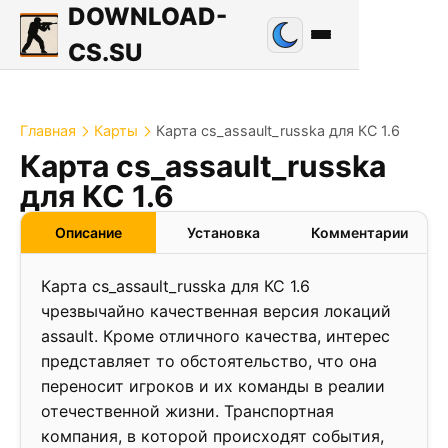
DOWNLOAD-
CS.SU
Главная
Карты
Карта cs_assault_russka для КС 1.6
Карта cs_assault_russka
3.8
для КС 1.6
❮
❯
Описание
Установка
Комментарии
Карта cs_assault_russka для КС 1.6
чрезвычайно качественная версия локаций
assault. Кроме отличного качества, интерес
представляет то обстоятельство, что она
переносит игроков и их команды в реалии
отечественной жизни. Транспортная
компания, в которой происходят события,